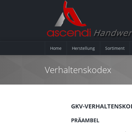
Home
Herstellung
Sortiment
Home
Verhaltenskodex
Herstellung
Sortiment
Neuheiten
GKV-VERHALTENSKO
Konfigurator
PRÄAMBEL
Skizzen