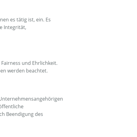
 es tätig ist, ein. Es
 Integrität,
airness und Ehrlichkeit.
men werden beachtet.
 Unternehmensangehörigen
öffentliche
ach Beendigung des