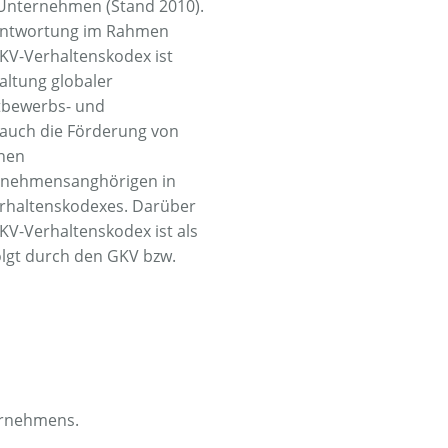
 Unternehmen (Stand 2010).
erantwortung im Rahmen
GKV-Verhaltenskodex ist
altung globaler
ttbewerbs- und
t auch die Förderung von
enen
rnehmensanghörigen in
erhaltenskodexes. Darüber
GKV-Verhaltenskodex ist als
olgt durch den GKV bzw.
ternehmens.