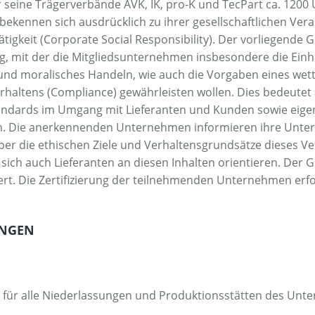
 seine Trägerverbände AVK, IK, pro-K und TecPart ca. 1200
bekennen sich ausdrücklich zu ihrer gesellschaftlichen V
tigkeit (Corporate Social Responsibility). Der vorliegende 
ung, mit der die Mitgliedsunternehmen insbesondere die Einh
und moralisches Handeln, wie auch die Vorgaben eines we
Verhaltens (Compliance) gewährleisten wollen. Dies bedeute
tandards im Umgang mit Lieferanten und Kunden sowie eig
 Die anerkennenden Unternehmen informieren ihre Unte
er die ethischen Ziele und Verhaltensgrundsätze dieses V
 sich auch Lieferanten an diesen Inhalten orientieren. Der 
iert. Die Zertifizierung der teilnehmenden Unternehmen erf
UNGEN
t für alle Niederlassungen und Produktionsstätten des Un