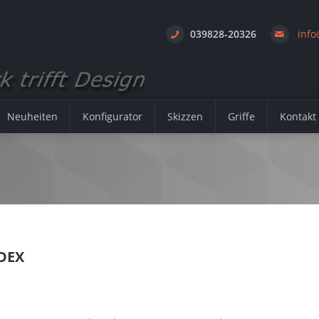
039828-20326
info
Neuheiten
Konfigurator
Skizzen
Griffe
Kontakt
DEX