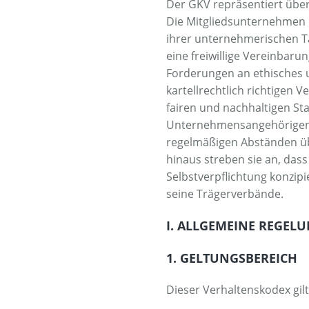
Der GKV repräsentiert über
Griffe
Die Mitgliedsunternehmen 
ihrer unternehmerischen Tä
Kontakt
eine freiwillige Vereinbar
Forderungen an ethisches 
Datenschutz
kartellrechtlich richtigen 
fairen und nachhaltigen S
Unternehmensangehörigen.
regelmäßigen Abständen üb
hinaus streben sie an, dass
Selbstverpflichtung konzip
seine Trägerverbände.
I. ALLGEMEINE REGEL
1. GELTUNGSBEREICH
Dieser Verhaltenskodex gil